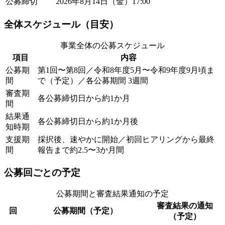
公募締切
2026年8月14日（金）17:00
全体スケジュール（目安）
事業全体の公募スケジュール
項目
内容
公募期
第1回〜第8回／令和8年度5月〜令和9年度9月頃ま
間
で（予定）／各公募期間 3週間
審査期
各公募締切日から約1か月
間
結果通
各公募締切日から約1か月後
知時期
支援期
採択後、速やかに開始／初回ヒアリングから最終
間
報告まで約2.5〜3か月間
公募回ごとの予定
公募期間と審査結果通知の予定
審査結果の通知
回
公募期間（予定）
（予定）